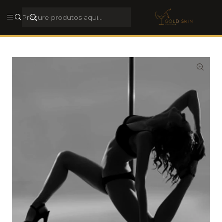
Rua Galerias de Paris, 44, 4050-284, Porto, Porto, Portugal
Ver morada