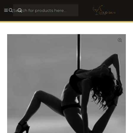
Rua Galerias de Paris, 44, 4050-284, Porto, Porto, Portugal
View address