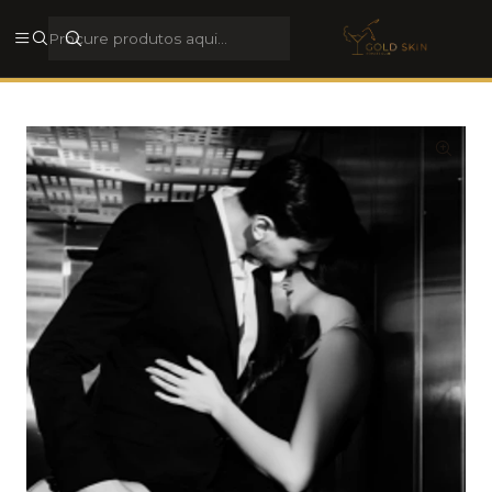
Rua Galerias de Paris, 44, 4050-284, Porto, Porto, Portugal
Ver morada