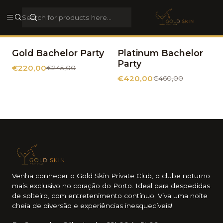
Rua Galerias de Paris, 44, 4050-284, Porto, Porto, Portugal
View address
Gold Bachelor Party
Platinum Bachelor
-10% OFF
-9% OFF
Party
€220,00
€245,00
€420,00
€460,00
Venha conhecer o Gold Skin Private Club, o clube noturno
mais exclusivo no coração do Porto. Ideal para despedidas
de solteiro, com entretenimento contínuo. Viva uma noite
cheia de diversão e experiências inesquecíveis!