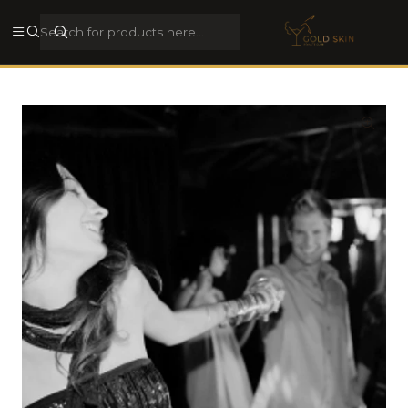
Rua Galerias de Paris, 44, 4050-284, Porto, Porto, Portugal
View address